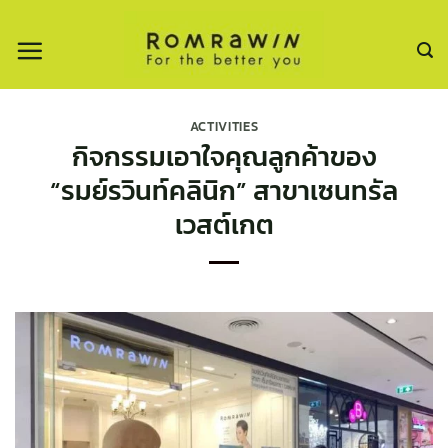
ข้าม
ไป
ยัง
เนื้อหา
ACTIVITIES
กิจกรรมเอาใจคุณลูกค้าของ
“รมย์รวินท์คลินิก” สาขาเซนทรัล
เวสต์เกต