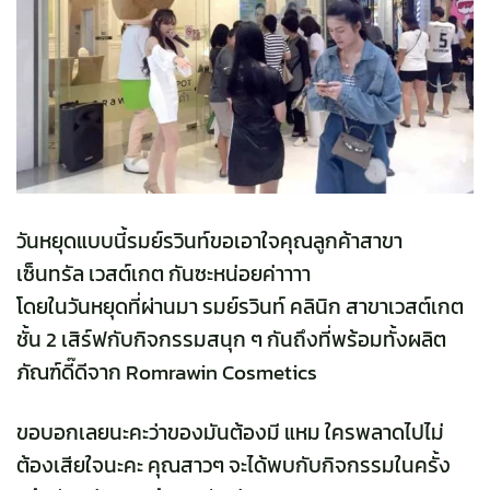
วันหยุดแบบนี้รมย์รวินท์ขอเอาใจคุณลูกค้าสาขา
เซ็นทรัล เวสต์เกต กันซะหน่อยค่าาาา
โดยในวันหยุดที่ผ่านมา รมย์รวินท์ คลินิก สาขาเวสต์เกต
ชั้น 2 เสิร์ฟกับกิจกรรมสนุก ๆ กันถึงที่พร้อมทั้งผลิต
ภัณฑ์ดี๊ดีจาก Romrawin Cosmetics
ขอบอกเลยนะคะว่าของมันต้องมี แหม ใครพลาดไปไม่
ต้องเสียใจนะคะ คุณสาวๆ จะได้พบกับกิจกรรมในครั้ง