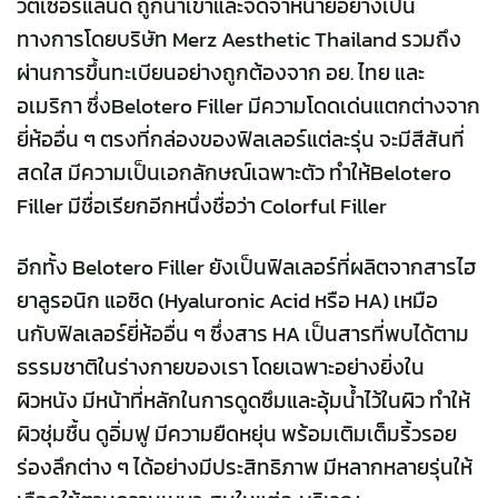
วิตเซอร์แลนด์ ถูกนำเข้าและจัดจำหน่ายอย่างเป็น
ทางการโดยบริษัท
Merz Aesthetic Thailand รวมถึง
ผ่านการขึ้นทะเบียนอย่างถูกต้องจาก อย. ไทย และ
อเมริกา ซึ่งBelotero Filler
มีความโดดเด่นแตกต่างจาก
ยี่ห้ออื่น ๆ ตรงที่กล่องของฟิลเลอร์แต่ละรุ่น จะมีสีสันที่
สดใส มีความเป็นเอกลักษณ์เฉพาะตัว ทำให้Belotero
Filler มีชื่อเรียกอีกหนึ่งชื่อว่า Colorful Filler
อีกทั้ง Belotero Filler ยังเป็นฟิลเลอร์ที่ผลิตจากสารไฮ
ยาลูรอนิก แอซิด (Hyaluronic Acid หรือ HA) เหมือ
นกับฟิลเลอร์ยี่ห้ออื่น ๆ ซึ่งสาร HA เป็นสารที่พบได้ตาม
ธรรมชาติในร่างกายของเรา โดยเฉพาะอย่างยิ่งใน
ผิวหนัง มีหน้าที่หลักในการดูดซึมและอุ้มน้ำไว้ในผิว ทำให้
ผิวชุ่มชื้น ดูอิ่มฟู มีความยืดหยุ่น พร้อมเติมเต็มริ้วรอย
ร่องลึกต่าง ๆ ได้อย่างมีประสิทธิภาพ มีหลากหลายรุ่นให้