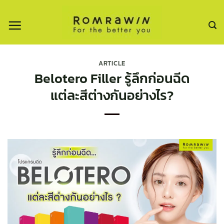
ข้าม
ไป
ยัง
เนื้อหา
ARTICLE
Belotero Filler รู้ลึกก่อนฉีด
แต่ละสีต่างกันอย่างไร?