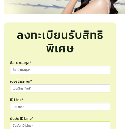
ลงทะเบียนรับสิทธิ
พิเศษ
ชื่อ-นามสกุล*
เบอร์โทรศัพท์*
ID Line*
ยืนยัน ID Line*