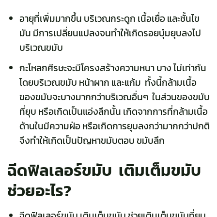
อายุที่เพิ่มมากขึ้น บริเวณกระดูก เนื้อเยื่อ และชั้นไข
มัน มีการเปลี่ยนแปลงจนทำให้เกิดรอยบุ๋มยุบลงไป
บริเวณขมับ
กะโหลกศีรษะจะมีโครงสร้างความหนา บาง ไม่เท่ากัน
โดยบริเวณขมับ หน้าผาก และแก้ม ทั้งนี้กล้ามเนื้อ
ของขมับจะบางมากกว่าบริเวณอื่นๆ ในส่วนของขมับ
ที่ยุบ หรือเกิดเป็นแอ่งลึกนั้น เกิดจากการที่กล้ามเนื้อ
ด้านในมีความฝ่อ หรือเกิดการยุบลงกว่ามากกว่าปกติ
จึงทำให้เกิดเป็นปัญหาขมับตอบ ขมับลึก
ฉีดฟิลเลอร์ขมับ เติมเต็มขมับ
ช่วยอะไร?
ฉีดฟิลเลอร์ขมับ เติมเต็มขมับ ช่วยเติมเต็มขมับที่ยุบ