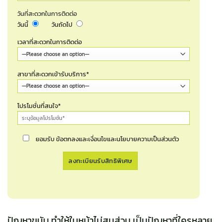
วันที่สะดวกในการติดต่อ
วันนี้
วันถัดไป
เวลาที่สะดวกในการติดต่อ
สาขาที่สะดวกเข้ารับบริการ*
โปรโมชั่นที่สนใจ*
ยอมรับ ข้อตกลงและเงื่อนไขและนโยบายความเป็นส่วนตัว
ปัญหาขมับ ทำให้ใบหน้าไม่สมส่วน เป็นปัญหาที่ใครหลาย