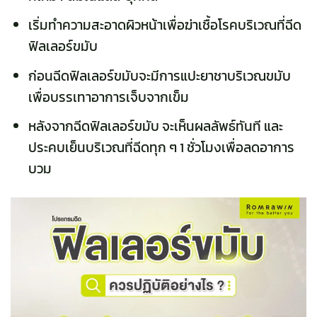
เริ่มทำความสะอาดผิวหน้าเพื่อฆ่าเชื้อโรคบริเวณที่ฉีด
ฟิลเลอร์ขมับ
ก่อนฉีดฟิลเลอร์ขมับจะมีการแปะยาชาบริเวณขมับ
เพื่อบรรเทาอาการเจ็บจากเข็ม
หลังจากฉีดฟิลเลอร์ขมับ จะเห็นผลลัพธ์ทันที และ
ประคบเย็นบริเวณที่ฉีดทุก ๆ 1 ชั่วโมงเพื่อลดอาการ
บวม