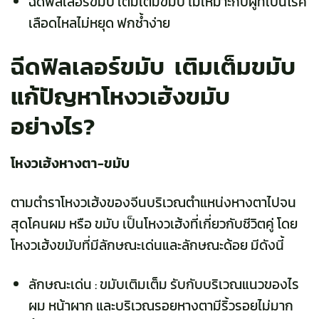
ฉีดฟิลเลอร์ขมับ เติมเต็มขมับ ไม่เหมาะกับผู้ที่เป็นโรค
เลือดไหลไม่หยุด ฟกช้ำง่าย
ฉีดฟิลเลอร์ขมับ เติมเต็มขมับ
แก้ปัญหาโหงวเฮ้งขมับ
อย่างไร?
โหงวเฮ้งหางตา-ขมับ
ตามตำราโหงวเฮ้งของจีนบริเวณตำแหน่งหางตาไปจน
สุดโคนผม หรือ ขมับ เป็นโหงวเฮ้งที่เกี่ยวกับชีวิตคู่ โดย
โหงวเฮ้งขมับที่มีลักษณะเด่นและลักษณะด้อย มีดังนี้
ลักษณะเด่น : ขมับเติมเต็ม รับกับบริเวณแนวของไร
ผม หน้าผาก และบริเวณรอยหางตามีริ้วรอยไม่มาก