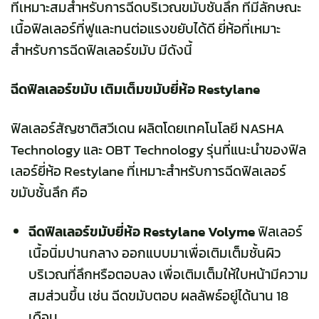
ที่เหมาะสมสำหรับการฉีดบริเวณขมับชั้นลึก ที่มีลักษณะ
เนื้อฟิลเลอร์ที่ฟูและทนต่อแรงขยับได้ดี ยี่ห้อที่เหมาะ
สำหรับการฉีดฟิลเลอร์ขมับ มีดังนี้
ฉีดฟิลเลอร์ขมับ
เติมเต็มขมับยี่ห้อ R
estylane
ฟิลเลอร์สัญชาติสวีเดน ผลิตโดยเทคโนโลยี NASHA
Technology และ OBT Technology รุ่นที่แนะนำของฟิล
เลอร์ยี่ห้อ Restylane ที่เหมาะสำหรับการฉีดฟิลเลอร์
ขมับชั้นลึก คือ
ฉีดฟิลเลอร์ขมับยี่ห้อ Restylane Volyme
ฟิลเลอร์
เนื้อนิ่มปานกลาง ออกแบบมาเพื่อเติมเต็มชั้นผิว
บริเวณที่ลึกหรือตอบลง เพื่อเติมเต็มให้ใบหน้ามีความ
สมส่วนขึ้น เช่น ฉีดขมับตอบ ผลลัพธ์อยู่ได้นาน 18
เดือน