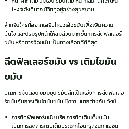
หน้าผากเต็ม อิ่มเอิบ ขมับเต็ม หน้ากลม : ลักษณะนี้
โหงวเฮ้งดีมาก ชีวิตคู่อยู่อย่างสุขสบาย
สำหรับใครที่อยากเสริมโหงวเฮ้งขมับเพื่อเพิ่มความ
มั่นใจ และปรับรูปหน้าให้สมส่วนมากขึ้น การฉีดฟิลเลอร์
ขมับ หรือการฉีดขมับ เป็นทางเลือกที่ดีที่สุด
ฉีดฟิลเลอร์ขมับ vs เติมไขมัน
ขมับ
ปัญหาขมับตอบ ขมับยุบ ขมับลึกเป็นแอ่ง การฉีดฟิลเลอ
ร์ขมับกับการเติมไขมันขมับ มีความแตกต่างกัน ดังนี้
การฉีดฟิลเลอร์ขมับ หรือ การฉีดเติมเต็มขมับ
เป็นการฉีดสารเติมเต็มประเภทไฮยารูลอนิก แอซิด