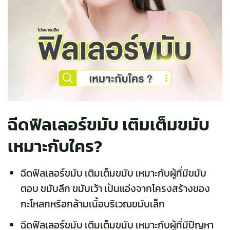
ฉีดฟิลเลอร์ขมับ เติมเต็มขมับ
เหมาะกับใคร?
ฉีดฟิลเลอร์ขมับ เติมเต็มขมับ เหมาะกับผู้ที่มีขมับ
ตอบ ขมับลึก ขมับเว้า เป็นแอ่งจากโครงสร้างของ
กะโหลกหรือกล้ามเนื้อบริเวณขมับเล็ก
ฉีดฟิลเลอร์ขมับ เติมเต็มขมับ เหมาะกับผู้ที่มีปัญหา