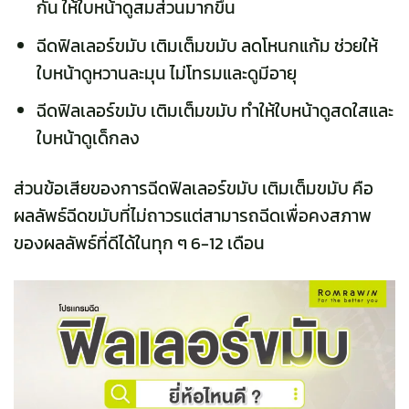
กัน ให้ใบหน้าดูสมส่วนมากขึ้น
ฉีดฟิลเลอร์ขมับ เติมเต็มขมับ ลดโหนกแก้ม ช่วยให้
ใบหน้าดูหวานละมุน ไม่โทรมและดูมีอายุ
ฉีดฟิลเลอร์ขมับ เติมเต็มขมับ ทำให้ใบหน้าดูสดใสและ
ใบหน้าดูเด็กลง
ส่วนข้อเสียของการฉีดฟิลเลอร์ขมับ เติมเต็มขมับ
คือ
ผลลัพธ์ฉีดขมับที่ไม่ถาวรแต่สามารถฉีดเพื่อคงสภาพ
ของผลลัพธ์ที่ดีได้ในทุก ๆ 6-12 เดือน