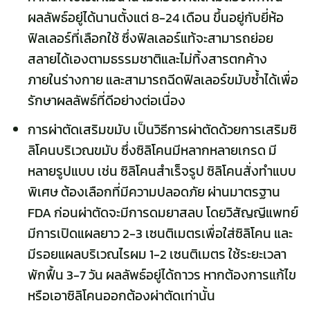
ผลลัพธ์อยู่ได้นานตั้งแต่ 8-24 เดือน ขึ้นอยู่กับยี่ห้อ
ฟิลเลอร์ที่เลือกใช้ ซึ่งฟิลเลอร์แท้จะสามารถย่อย
สลายได้เองตามธรรมชาติและไม่ทิ้งสารตกค้าง
ภายในร่างกาย และสามารถฉีดฟิลเลอร์ขมับซ้ำได้เพื่อ
รักษาผลลัพธ์ที่ดีอย่างต่อเนื่อง
การผ่าตัดเสริมขมับ เป็นวิธีการผ่าตัดด้วยการเสริมซิ
ลิโคนบริเวณขมับ ซึ่งซิลิโคนมีหลากหลายเกรด มี
หลายรูปแบบ เช่น ซิลิโคนสำเร็จรูป ซิลิโคนสั่งทำแบบ
พิเศษ ต้องเลือกที่มีความปลอดภัย ผ่านมาตรฐาน
FDA ก่อนผ่าตัดจะมีการดมยาสลบ โดยวิสัญญีแพทย์
มีการเปิดแผลยาว 2-3 เซนติเมตรเพื่อใส่ซิลิโคน และ
มีรอยแผลบริเวณไรผม 1-2 เซนติเมตร ใช้ระยะเวลา
พักฟื้น 3-7 วัน ผลลัพธ์อยู่ได้ถาวร หากต้องการแก้ไข
หรือเอาซิลิโคนออกต้องผ่าตัดเท่านั้น