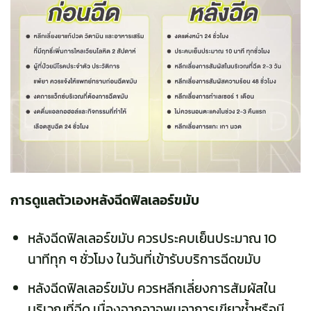
การดูแลตัวเองหลังฉีดฟิลเลอร์ขมับ
หลังฉีดฟิลเลอร์ขมับ ควรประคบเย็นประมาณ 10
นาทีทุก ๆ ชั่วโมง ในวันที่เข้ารับบริการฉีดขมับ
หลังฉีดฟิลเลอร์ขมับ ควรหลีกเลี่ยงการสัมผัสใน
บริเวณที่ฉีด เนื่องจากอาจพบอาการเขียวช้ำหรือมี