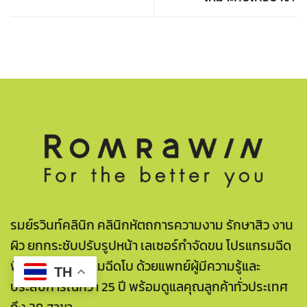
รมย์รวินท์คลินิก คลินิกหัตถการความงาม รักษาสิว งาน
ผิว ยกกระชับปรับรูปหน้า เลเซอร์กำจัดขน โปรแกรมฉีด
ฟิลเลอร์ โปรแกรมฉีดโบ ด้วยแพทย์ผู้มีความรู้และ
TH
ประสบการณ์กว่า 25 ปี พร้อมดูแลคุณลูกค้าทั่วประเทศ