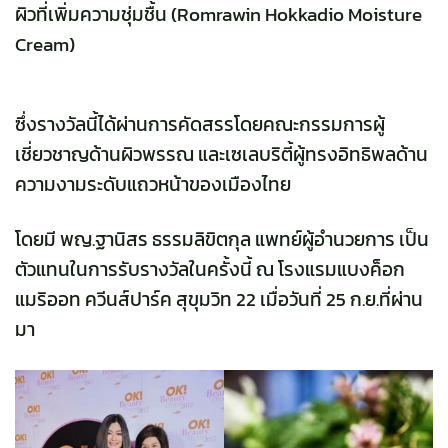
ผิวที่เพิ่มความชุ่มชื้น (Romrawin Hokkadio Moisture
Cream)
ซึ่งรางวัลนี้ได้ผ่านการคัดสรรโดยคณะกรรมการผู้
เชี่ยวชาญด้านผิวพรรณ และเซเลบริตี้ผู้ทรงอิทธิพลด้าน
ความงามระดับแถวหน้าของเมืองไทย
โดยมี พญ.ฐานิสร ธรรมลิขิตกุล แพทย์ผู้อำนวยการ เป็น
ตัวแทนในการรับรางวัลในครั้งนี้ ณ โรงแรมแบงค็อก
แมริออท ควีนส์ปาร์ค สุขุมวิท 22 เมื่อวันที่ 25 ก.ย.ที่ผ่าน
มา