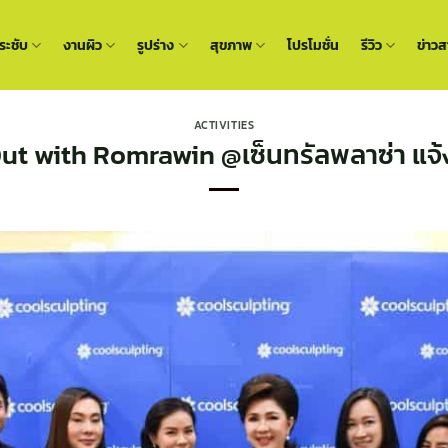
ะชับ
งานผิว
รูปร่าง
สุขภาพ
โปรโมชั่น
รีวิว
ข่าวส
ACTIVITIES
ut with Romrawin @เซ็นทรัลพลาซ่า แจ้ง