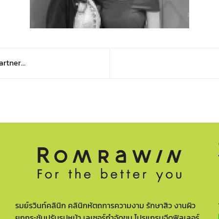
artner…
รมย์รวินท์คลินิก คลินิกหัตถการความงาม รักษาสิว งานผิว
ยกกระชับปรับรูปหน้า เลเซอร์กำจัดขน โปรแกรมฉีดฟิลเลอร์