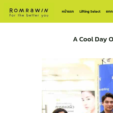
ข้าม
ไป
หน้าแรก
Lifting Select
ยกกร
ยัง
เนื้อหา
A Cool Day O