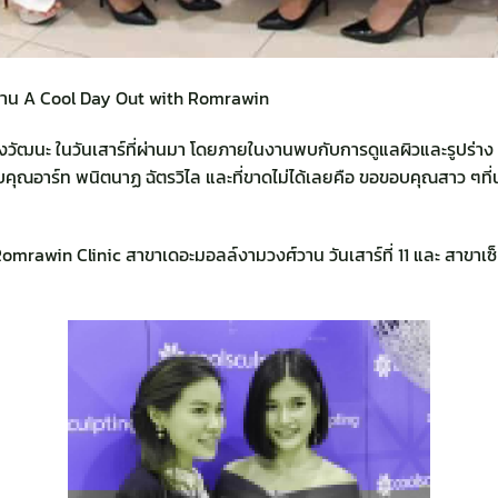
าน A Cool Day Out with Romrawin
จ้งวัฒนะ ในวันเสาร์ที่ผ่านมา โดยภายในงานพบกับการดูแลผิวและรูปร่า
บคุณอาร์ท พนิตนาฏ ฉัตรวิไล และที่ขาดไม่ได้เลยคือ ขอขอบคุณสาว ๆที่
omrawin Clinic สาขาเดอะมอลล์งามวงศ์วาน วันเสาร์ที่ 11 และ สาขาเซ็นท