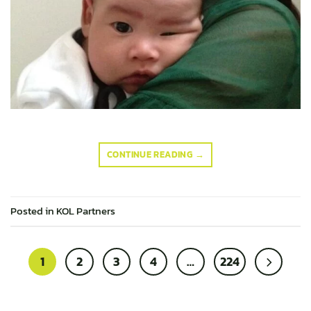
CONTINUE READING
→
Posted in
KOL Partners
1
2
3
4
…
224