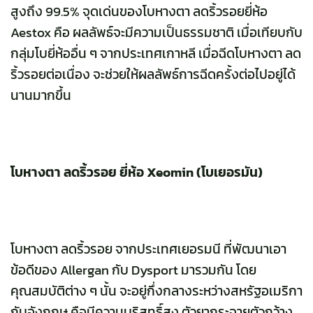
สูงถึง 99.5% จุดเด่นของโบหางตา ลดริ้วรอยยี่ห้อ
Aestox คือ ผลลัพธ์จะมีความเป็นธรรมชาติ เมื่อเทียบกับ
กลุ่มโบยี่ห้ออื่น ๆ จากประเทศเกาหลี เมื่อฉีดโบหางตา ลด
ริ้วรอยต่อเนื่อง จะช่วยให้ผลลัพธ์การฉีดครั้งต่อไปอยู่ได้
นานมากขึ้น
โบหางตา ลดริ้วรอย ยี่ห้อ Xeomin
(โบเยอรมัน)
โบหางตา ลดริ้วรอย จากประเทศเยอรมนี ที่พัฒนาเอา
ข้อดีของ Allergan กับ Dysport มารวมกัน โดย
คุณสมบัติต่าง ๆ นั้น จะอยู่กึ่งกลางระหว่างสหรัฐอเมริกา
กับอังกฤษ คือมีความบริสุทธิ์สูง ตัวยากระจายตัวกว้าง