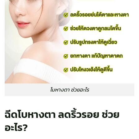
โบหางตา ช่วยอะไร
ฉีดโบหางตา ลดริ้วรอย ช่วย
อะไร?