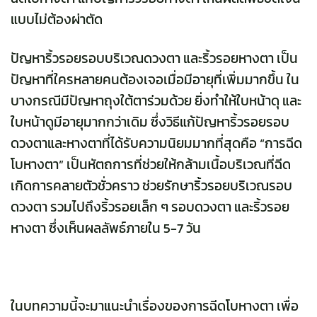
แบบไม่ต้องผ่าตัด
ปัญหาริ้วรอยรอบบริเวณดวงตา และริ้วรอยหางตา เป็น
ปัญหาที่ใครหลายคนต้องเจอเมื่อมีอายุที่เพิ่มมากขึ้น ใน
บางกรณีมีปัญหาถุงใต้ตาร่วมด้วย ยิ่งทำให้ใบหน้าดุ และ
ใบหน้าดูมีอายุมากกว่าเดิม ซึ่งวิธีแก้ปัญหาริ้วรอยรอบ
ดวงตาและหางตาที่ได้รับความนิยมมากที่สุดคือ “การฉีด
โบหางตา” เป็นหัตถการที่ช่วยให้กล้ามเนื้อบริเวณที่ฉีด
เกิดการคลายตัวชั่วคราว ช่วยรักษาริ้วรอยบริเวณรอบ
ดวงตา รวมไปถึงริ้วรอยเล็ก ๆ รอบดวงตา และริ้วรอย
หางตา ซึ่งเห็นผลลัพธ์ภายใน 5-7 วัน
ในบทความนี้จะมาแนะนำเรื่องของการ
ฉีดโบห
างตา เพื่อ