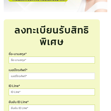
ลงทะเบียนรับสิทธิ
พิเศษ
ชื่อ-นามสกุล*
เบอร์โทรศัพท์*
ID Line*
ยืนยัน ID Line*