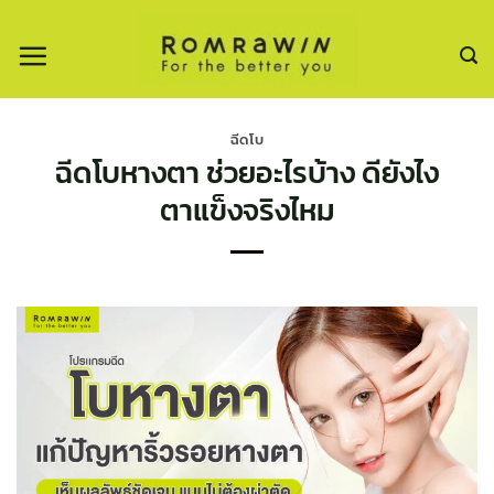
ข้าม
ไป
ยัง
เนื้อหา
ฉีดโบ
ฉีดโบหางตา ช่วยอะไรบ้าง ดียังไง
ตาแข็งจริงไหม