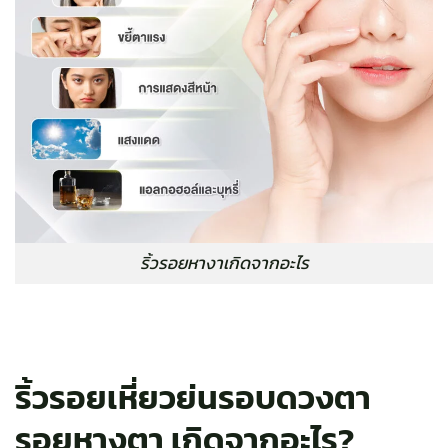
ริ้วรอยหางาเกิดจากอะไร
ริ้วรอยเหี่ยวย่นรอบดวงตา
รอยหางตา เกิดจากอะไร?