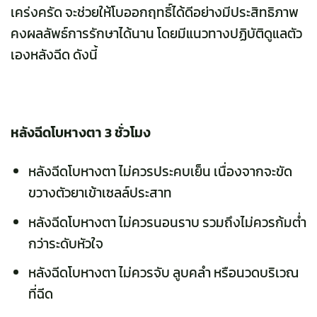
เคร่งครัด จะช่วยให้โบออกฤทธิ์ได้ดีอย่างมีประสิทธิภาพ
คงผลลัพธ์การรักษาได้นาน โดยมีแนวทางปฏิบัติดูแลตัว
เองหลังฉีด ดังนี้
หลังฉีดโบหางตา 3 ชั่วโมง
หลังฉีดโบหางตา ไม่ควรประคบเย็น เนื่องจากจะขัด
ขวางตัวยาเข้าเซลล์ประสาท
หลังฉีดโบหางตา ไม่ควรนอนราบ รวมถึงไม่ควรก้มต่ำ
กว่าระดับหัวใจ
หลังฉีดโบหางตา ไม่ควรจับ ลูบคลำ หรือนวดบริเวณ
ที่ฉีด