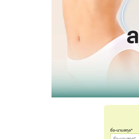
ชื่อ-นามสกุล*