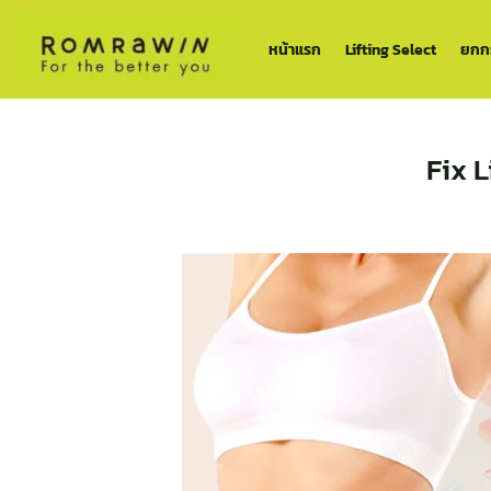
ข้าม
ไป
หน้าแรก
Lifting Select
ยกกร
ยัง
เนื้อหา
Fix L