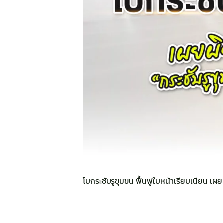
โบกระชับรูขุมขน ฟื้นฟูใบหน้าเรียบเนียน เผย