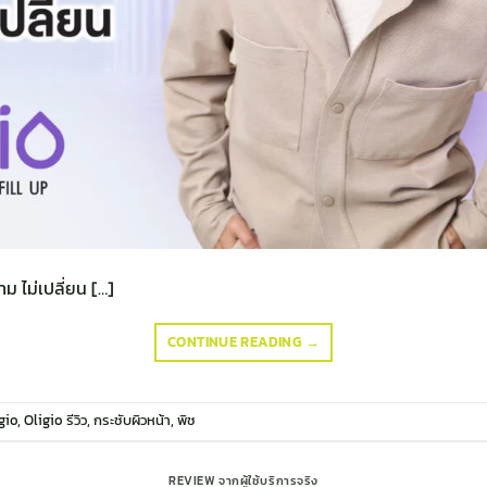
ม ไม่เปลี่ยน […]
CONTINUE READING
→
gio
,
Oligio รีวิว
,
กระชับผิวหน้า
,
พิช
REVIEW จากผู้ใช้บริการจริง