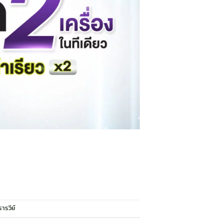
รารวีย์