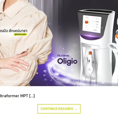
Ultraformer MPT […]
CONTINUE READING
→