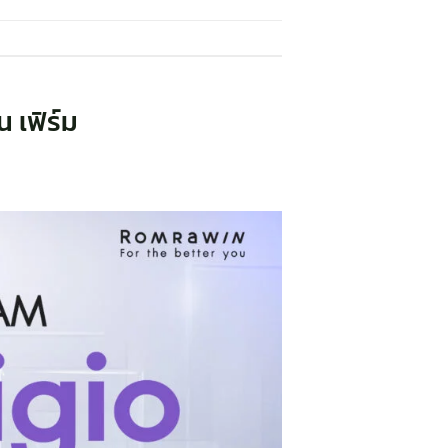
น เฟิร์ม