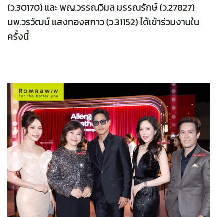
(ว.30170) และ พญ.วรรณวิมล มรรณรักษ์ (ว.27827)
นพ.วรวัฒน์ แสงทองสกาว (ว.31152) ได้เข้าร่วมงานใน
ครั้งนี้