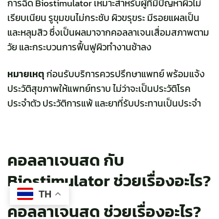
การฉีด Biostimulator เหมาะสำหรับผู้ที่มีปัญหาผิวไม่
เรียบเนียน รูขุมขนไม่กระชับ ผิวขรุขระ มีรอยแผลเป็น
และหลุมสิว ซึ่งเป็นผลมาจากคอลลาเจนเสื่อมสภาพตาม
วัย และกระบวนการฟื้นฟูผิวทำงานช้าลง
หมายเหตุ
ก่อนรับบริการควรปรึกษาแพทย์ พร้อมแจ้ง
ประวัติสุขภาพให้แพทย์ทราบ ไม่ว่าจะเป็นประวัติโรค
ประจำตัว ประวัติการแพ้ และยาที่รับประทานเป็นประจำ
คอลลาเจนสด กับ
Biostimulator ช่วยเรื่องอะไร?
TH
คอลลาเจนสด ช่วยเรื่องอะไร?