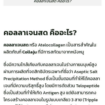
คอลลาเจนสด คืออะไร?
คอลลาเจนสด คืออะไร?
คอลลาเจนสด
หรือ Atelocollagen เป็นสารสำคัญใน
ผลิตภัณฑ์
Collaju
ที่มีการสกัดมาจากหนังหมู
ซึ่งมีความใกล้เคียงกับคอลลาเจนในร่างกายมนุษย์สูง
ผ่านการผลิตที่จดสิทธิบัตรเฉพาะที่ชื่อว่า Aseptic Salt
Precipitation Method ซึ่งเป็นขั้นตอนที่ทำให้ได้คอลลา
เจนที่มีความบริสุทธิ์สูง โดยมีการตัดส่วน Telopeptide
ซึ่งเป็นส่วนที่ทำให้เกิด Antigen สูง แต่ยังสามารถคง
โครงสร้างคอลลาเจนในรูปแบบเกลียว 3 สาย (Tripple