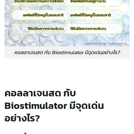
คอลลาเจนสด กับ Biostimulator มีจุดเด่นอย่างไร?
คอลลาเจนสด กับ
Biostimulator มีจุดเด่น
อย่างไร?