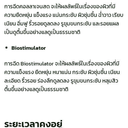
การฉีดคอลลาเจนสด จะให้ผลลัพธ์ในเรื่องของผิวที่มี
ความยืดหยุ่น แข็งแรง แน่นกระชับ ผิวชุ่มชื้น ฉ่ำวาว เรียบ
เนียน อิ่มฟู ริ้วรอยดูลดลง รูขุมขนกระชับ และรอยแผล
เป็นดูตื้นขึ้นอย่างแลดูเป็นธรรมชาติ
Biostimulator
การฉีด Biostimulator จะให้ผลลัพธ์ในเรื่องของผิวที่มี
ความแข็งแรง ยืดหยุ่น หนาแน่น กระชับ ผิวชุ่มชื้น เนียน
ละเอียด ริ้วรอย ร่องลึกดูลดลง รูขุมขนกระชับ หลุมสิว
ตื้นขึ้นอย่างแลดูเป็นธรรมชาติ
ระยะเวลาคงอยู่