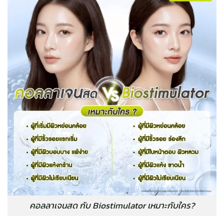
คอลลาเจนสด กับ Biostimulator เหมาะกับใคร?