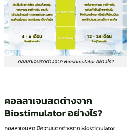
คอลลาเจนสดต่างจาก Biostimulator อย่างไร?
คอลลาเจนสดต่างจาก
Biostimulator อย่างไร?
คอลลาเจนสด มีความแตกต่างจาก Biostimulator