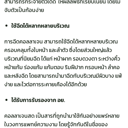
สามารถรกระจายตัวได้ดี ให้ผลลัพธ์ที่เรียบเนียน โดยไม่
จับตัวเป็นก้อนง่าย
ใช้ฉีดได้หลากหลายบริเวณ
การฉีดคอลลาเจน สามารถใช้ฉีดได้หลากหลายบริเวณ
ครอบคลุมทั้งใบหน้า และลำตัว ซึ่งโดยส่วนใหญ่แล้ว
บริเวณที่นิยมฉีด ได้แก่ หน้าผาก รอบดวงตา ระหว่างคิ้ว
หน้าแก้ม ร่องแก้ม แก้มตอบ ริมฝีปาก กรอบหน้า ลำคอ
และหลังฉีด โดยสามารถนำมาฉีดกับบริเวณมีผิวบาง แพ้
ง่าย และไวต่อการระคายเคืองได้อีกด้วย
ได้รับการรับรองจาก อย.
คอลลาเจนสด เป็นสารที่ถูกนำมาใช้กันอย่างแพร่หลาย
ในวงการแพทย์ความงาม โดยรู้จักกันดีในชื่อของ