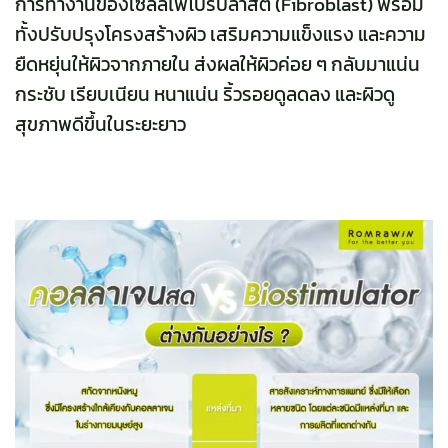
การทำงานของเซลล์ไฟโบรบลาสต์ (Fibroblast) พร้อม
ทั้งปรับปรุงโครงสร้างผิว เสริมความแข็งแรง และความ
ยืดหยุ่นให้ผิวจากภายใน ส่งผลให้ผิวค่อย ๆ กลับมาแน่น
กระชับ เรียบเนียน หนาแน่น ริ้วรอยดูลดลง และผิวดู
สุขภาพดีขึ้นในระยะยาว