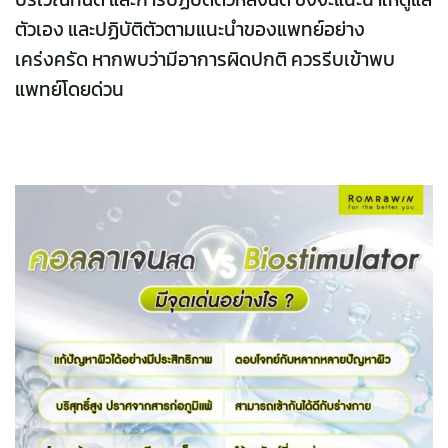
ตัวเอง และปฏิบัติตัวตามแนะนำของแพทย์อย่าง
เคร่งครัด หากพบว่ามีอาการผิดปกติ ควรรีบเข้าพบ
แพทย์โดยด่วน