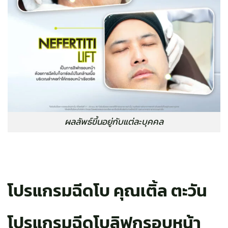
ผลลัพธ์ขึ้นอยู่กับแต่ละบุคคล
โปรแกรมฉีดโบ คุณ
เติ้ล ตะวัน
โปรแกรมฉีดโบลิฟกรอบหน้า