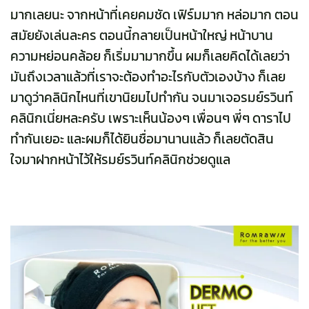
มากเลยนะ จากหน้าที่เคยคมชัด เฟิร์มมาก หล่อมาก ตอน
สมัยยังเล่นละคร ตอนนี้กลายเป็นหน้าใหญ่ หน้าบาน
ความหย่อนคล้อย ก็เริ่มมามากขึ้น ผมก็เลยคิดได้เลยว่า
มันถึงเวลาแล้วที่เราจะต้องทำอะไรกับตัวเองบ้าง ก็เลย
มาดูว่าคลินิกไหนที่เขานิยมไปทำกัน จนมาเจอรมย์รวินท์
คลินิกเนี่ยหละครับ เพราะเห็นน้องๆ เพื่อนๆ พี่ๆ ดาราไป
ทำกันเยอะ และผมก็ได้ยินชื่อมานานแล้ว ก็เลยตัดสิน
ใจมาฝากหน้าไว้ให้รมย์รวินท์คลินิกช่วยดูแล