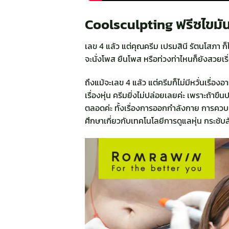
Coolsculpting ฟรีซไขมั
เลข 4 แล้ว แต่คุณครีม เปรมสินี รัตนโสภา ก็ไม่
จะนั่งโพส ยืนโพส หรือท่วงท่าไหนก็ยังสวยเริ
ถึงแม้จะเลข 4 แล้ว แต่ครีมก็ไม่มีหวั่นเรื่อง
เรื่องหุ่น ครีมยิ่งไม่ปล่อยเลยค่ะ เพราะถ้าข
ตลอดค่ะ ทั้งเรื่องการออกกำลังกาย การควบคุม
ศึกษาเกี่ยวกับเทคโนโลยีการดูแลหุ่น กระชับ