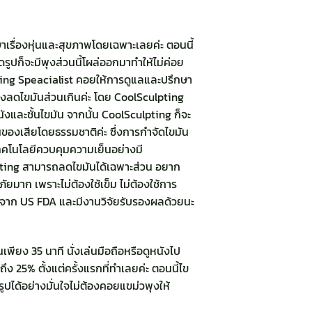
กษาเรื่องหุ่นและสุขภาพโดยเฉพาะเลยค่ะ ตอนนี้
ดรูปก็จะมีพุงส่วนนี้โผล่ออกมาทำให้ไม่ค่อย
culpting Speacialist คอยให้การดูแลและปรึกษา
่องลดไขมันส่วนเกินค่ะ โดย CoolSculpting
งและชั้นไขมัน จากนั้น CoolSculpting ก็จะ
นของเสียโดยธรรมชาติค่ะ ซึ่งการกำจัดไขมัน
ีเทคโนโลยีควบคุมความเย็นอย่างมี
lpting สามารถลดไขมันได้เฉพาะส่วน อยาก
ยมาก เพราะไม่ต้องใช้เข็ม ไม่ต้องใช้การ
รองจาก US FDA และมีงานวิจัยรับรองผลด้วยนะ
ยง 35 นาที นั่งเล่นมือถือหรือดูหนังไป
ึง 25% ตั้งแต่ครั้งแรกที่ทำเลยค่ะ ตอนนี้ไข
ดรูปได้อย่างมั่นใจไม่ต้องคอยแขม่วพุงให้