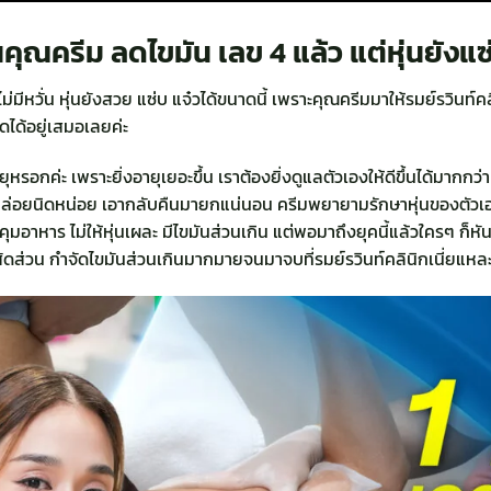
นคุณครีม ลดไขมัน
เลข 4 แล้ว แต่หุ่นยังแซ่
มีหวั่น หุ่นยังสวย แซ่บ แจ๋วได้ขนาดนี้ เพราะคุณครีมมาให้รมย์รวินท์คลินิก
่ดได้อยู่เสมอเลยค่ะ
อายุหรอกค่ะ เพราะยิ่งอายุเยอะขึ้น เราต้องยิ่งดูแลตัวเองให้ดีขึ้นได้มากกว
ืนปล่อยนิดหน่อย เอากลับคืนมายกแน่นอน ครีมพยายามรักษาหุ่นของตัวเองให้
อาหาร ไม่ให้หุ่นเผละ มีไขมันส่วนเกิน แต่พอมาถึงยุคนี้แล้วใครๆ ก็หัน
สัดส่วน กำจัดไขมันส่วนเกินมากมายจนมาจบที่รมย์รวินท์คลินิกเนี่ยแหละ