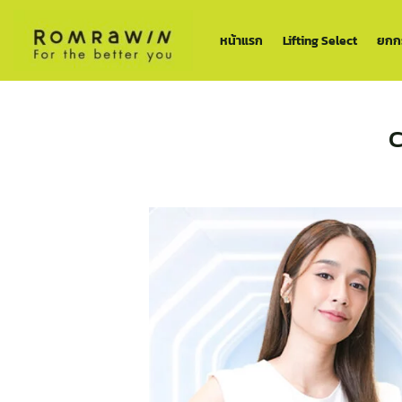
ข้าม
ไป
หน้าแรก
Lifting Select
ยกกร
ยัง
เนื้อหา
C