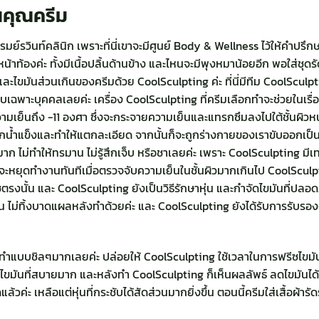
นคุณครีม
่รมย์รวินท์คลินิก เพราะที่นี่เขาจะมีศูนย์ Body & Wellness ไว้ให้คำปรึ
้าท้องค่ะ ทั้งมีเนื้อปลิ้นด้านข้าง และไหนจะมีพุงหมาน้อยอีก พอใส่ชุดรั
ร่าง และไขมันส่วนเกินของครีมด้วย CoolSculpting ค่ะ ที่นี่มีทีม CoolS
บเฉพาะบุคคลเลยค่ะ เครื่อง
CoolSculpting
ที่ครีมเลือกทำจะช่วยในเรื
มเย็นถึง -11 องศา ซึ่งจะกระจายความเย็นและแทรกซึมลงไปใต้ชั้นผิวหนั
ึกน้ำแข็งและทำให้แตกละเอียด จากนั้นก็จะถูกร่างกายของเราขับออกเป็
ยมาก ไม่ทำให้ทรมาน ไม่รู้สึกเจ็บ หรือชาเลยค่ะ เพราะ CoolSculpting ม
่งจะหยุดทำงานทันทีเมื่อตรวจจับความเย็นในชั้นผิวมากเกินไป CoolScu
งนั้น และ CoolSculpting ยังเป็นวิธีรักษาหุ่น และกำจัดไขมันที่ปลอดภั
ขมัน ไม่ทิ้งบาดแผลหลังทำด้วยค่ะ และ CoolSculpting ยังได้รับการรับ
บบชิลๆมากเลยค่ะ ปล่อยให้ CoolSculpting ใช้เวลาในการฟรีซไขมันเพี
จัดไขมันที่สบายมาก และหลังทำ CoolSculpting ก็เห็นผลลัพธ์ ลดไขมันได้ถ
วค่ะ เหลือแต่หุ่นที่กระชับได้สัดส่วนมากยิ่งขึ้น ตอนนี้ครีมใส่เสื้อผ้ารั