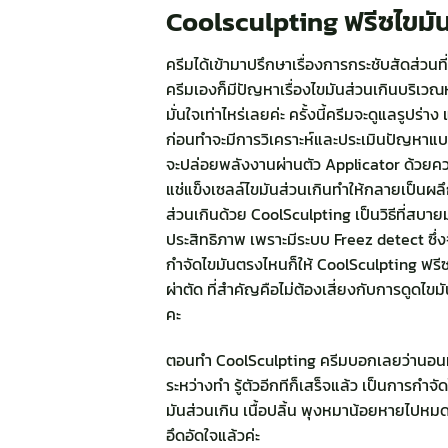
Coolsculpting ฟรีซไขมั
ครีมได้เข้ามาปรึกษาเรื่องการกระชับสัดส่วนที
ครีมเองก็มีปัญหาเรื่องไขมันส่วนเกินบริเวณหน
มั่นใจเท่าไหร่เลยค่ะ ครั้งนี้ครีมจะดูแลรูป
ก่อนทำจะมีการวิเคราะห์และประเมินปัญหาแบ
จะปล่อยพลังงานผ่านตัว Applicator ด้วยควา
แช่แข็งเซลล์ไขมันส่วนเกินทำให้กลายเป็นผล
ส่วนเกินด้วย CoolSculpting เป็นวิธีที่สบา
ประสิทธิภาพ เพราะมีระบบ Freez detect ซึ
กำจัดไขมันตรงไหนก็ให้ CoolSculpting ฟรีซตร
ผ่าตัด ที่สำคัญคือไม่ต้องเสี่ยงกับการดูดไ
คะ
ตอนทำ CoolSculpting ครีมบอกเลยว่านอนทำแ
ระหว่างทำ รู้ตัวอีกทีก็เสร็จแล้ว เป็นการกำ
มันส่วนเกิน เนื้อปลิ้น พุงหมาน้อยหายไปหมดแล้
อึดอัดใจแล้วค่ะ