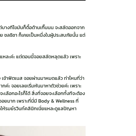
แต่บางทีไขมันก็ดื้อด้านเกิ๊นนน จะสลัดออกจาก
 ชลธิชา ก็เคยเป็นหนึ่งในผู้ประสบภัยนั้น แต่
ั่นแหละค่ะ แต่ตอนนี้จอยสลัดหลุดแล้ว เพราะ
 เข้าฟิตเนส จอยผ่านมาหมดแล้ว ท่าไหนที่ว่า
ากค่ะ จอยเลยเริ่มหันมาหาตัวช่วยค่ะ เพราะ
ะเลือกอะไรก็ได้ สิ่งที่จอยจะเลือกทั้งทีจะต้อง
จอยมาก เพราะที่นี่มี Body & Wellness ที่
ห้รมย์รวินท์คลินิกเนี่ยแหละดูแลปัญหา