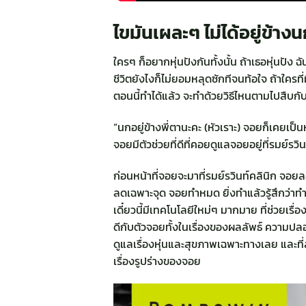
ไขมันเผละๆ ไม่ได้อยู่ข้า
ใครๆ ก็อยากหุ่นปังกันทั้งนั้น ถ้าเธอหุ่นปัง
ชีวิตยังไงก็ไม่ยอมหลุดซักทีจนท้อใจ ถ้าใครท
ตอนนี้ทำได้แล้ว จะทำด้วยวิธีไหนตามไปสืบกั
“นกอยู่ข้างพี่ตานะคะ (หัวเราะ) จอยก็เคยเป็
จอยมีตัวช่วยที่ดีที่คอยดูแลจอยอยู่ที่รมย์รวิ
ก่อนหน้าที่จอยจะมาที่รมย์รวินท์คลินิก จอ
ลดเฉพาะจุด จอยทำหมด ยิ่งทำแล้วรู้สึกว่าทำ
เดี๋ยวนี้มีเทคโนโลยีใหม่ๆ มากมาย ที่ช่วยเรื่
ดีกับตัวจอยทั้งในเรื่องของผลลัพธ์ ความปลอด
ดูแลเรื่องหุ่นและสุขภาพเฉพาะทางเลย และที
เรื่องรูปร่างของจอย