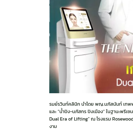
รมย์รวินท์คลินิก นำโดย พญ.นภัสนันท์ เทพพร
และ “น้ำปิง-นภัสกร ปิงเมือง” ในฐานะพรี
Dual Era of Lifting” ณ โรงแรม Rosewood 
งาม