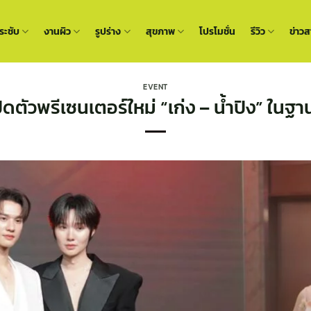
ะชับ
งานผิว
รูปร่าง
สุขภาพ
โปรโมชั่น
รีวิว
ข่าวส
EVENT
ปิดตัวพรีเซนเตอร์ใหม่ “เก่ง – น้ำปิง” ในฐ