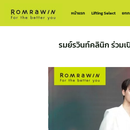
ข้าม
ไป
หน้าแรก
Lifting Select
ยกกร
ยัง
เนื้อหา
รมย์รวินท์คลินิก ร่วมเ