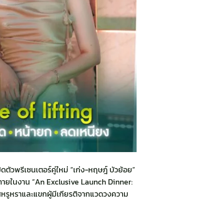
ัวพรีเซนเตอร์คู่ใหม่ “เก่ง-หฤษฎ์ บัวย้อย”
ภายในงาน “An Exclusive Launch Dinner:
าศหรูหราและแขกผู้มีเกียรติจากแวดวงความ