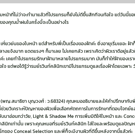
้าที่ไม่ว่าจะทำมาแล้วกี่โปรแกรมก็ยังไม่ดีขึ้นสักทีจนท้อใจ แต่วันนี้ขอเ
์ของคุณน้ำฝนในครั้งนี้จะเป็นอย่างไร
ี่ยวย่นของใบหน้า แต่สำหรับพี่เป็นเรื่องของฝ้าค่ะ ยิ่งอายุเริ่มเยอะ ฝ้
างแจ้งมาก แดดแรงๆ ก็มาเลย ไม่เคยกลัว เพราะคิดว่าผิวเราดีอยู่แล้วก
จริงๆค่ะ เคยทำโปรแกรมรักษาฝ้ามาหลายโปรแกรมมาก มันก็ทำให้ฝ้าของเราดีข
่งท้อใจ แต่พอได้รู้ว่ารมย์รวินท์คลินิกเขามีโปรแกรมดูแลเรื่องฝ้าโดยเฉพาะ 
น (พญ.สมาธิชา บุญวงศ์ : ว.68324) คุณหมออธิบายและให้คำปรึกษากับพี
ี่ช่วยวิเคราะห์ปัญหาของผิวเพื่อเลือกหัตถการในการรักษาที่ตอบโจทย์และให้
ลับมาอ่อนกว่าวัย, Light & Shadow Me การเพิ่มมิติให้ใบหน้า และ Con
นท์คลินิกเท่านั้น เพราะคุณหมอที่รมย์รวินท์คลินิก ใส่ใจและพร้อมดูแลปัญ
ิร์กของ Conceal Selection และพี่ก็จะมีงานผิวที่ดีขึ้นหลังจากนี้แล้วค่ะ