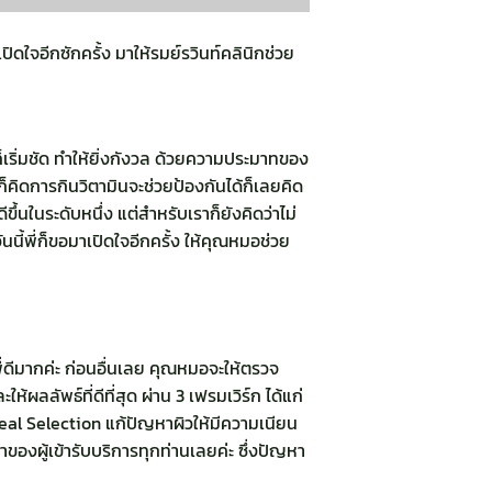
ปิดใจอีกซักครั้ง มาให้รมย์รวินท์คลินิกช่วย
าก็เริ่มชัด ทำให้ยิ่งกังวล ด้วยความประมาทของ
็คิดการกินวิตามินจะช่วยป้องกันได้ก็เลยคิด
ึ้นในระดับหนึ่ง แต่สำหรับเราก็ยังคิดว่าไม่
วันนี้พี่ก็ขอมาเปิดใจอีกครั้ง ให้คุณหมอช่วย
่ดีมากค่ะ ก่อนอื่นเลย คุณหมอจะให้ตรวจ
ผลลัพธ์ที่ดีที่สุด ผ่าน 3 เฟรมเวิร์ก ได้แก่
ceal Selection แก้ปัญหาผิวให้มีความเนียน
หาของผู้เข้ารับบริการทุกท่านเลยค่ะ ซึ่งปัญหา