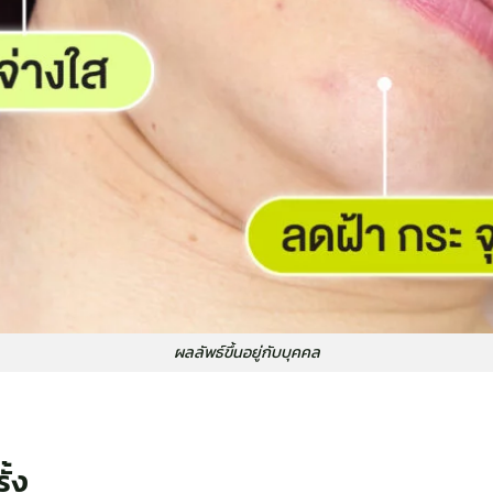
ผลลัพธ์ขึ้นอยู่กับบุคคล
ั้ง