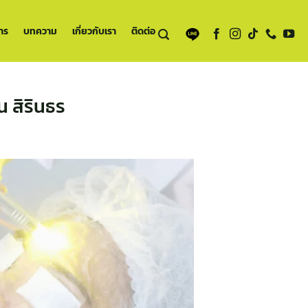
าร
บทความ
เกี่ยวกับเรา
ติดต่อ
สิรินธร