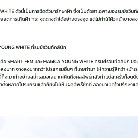
E ตัวนี้เป็นการฉีดตัวยารักษาฝ้า ซึ่งเป็นตัวยาเฉพาะของรมย์รวินท์คล
ยลดการเกิดฝ้า กระ จุดด่างดำได้อย่างตรงจุด แต่ไม่ทำให้ผิวหน้าบา
UNG WHITE ที่รมย์รวินท์คลินิก
ม คือ SMART FEM และ MAGICA YOUNG WHITE ที่รมย์รวินท์คลินิก ขอบอ
าก จางลงมากกว่าโปรแกรมอื่นๆ ที่เคยทำมา ให้ความรู้สึกว่าหน้าเรากลั
นี้ก็จะมาทำอย่างสม่ำเสมอเลย แค่คิดถึงผลลัพธ์หลังทำแต่ละครั้งก็อดตื่นเ
าตั้งหลายโปรแกรมแล้วก็ยังไม่เห็นผลลัพธ์ซักที ลองมาเปิดใจปรึกษาและ