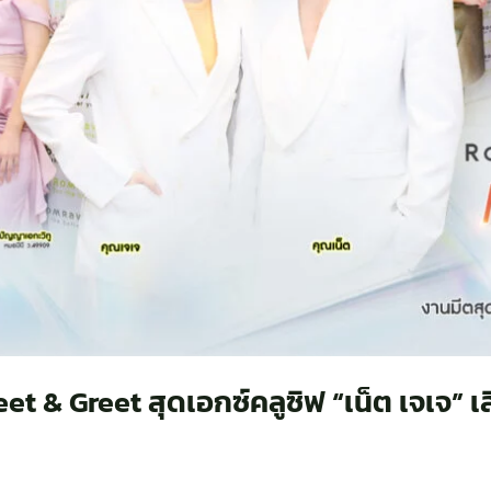
t & Greet สุดเอกซ์คลูซิฟ “เน็ต เจเจ” 