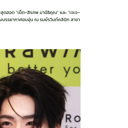
้นสุดฮอต “เน็ต–สิรภพ มานิธิคุณ” และ “เจเจ–
งบรรยากาศอบอุ่น ณ รมย์รวินท์คลินิก สาขา