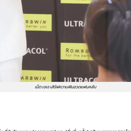
เน็ต เจเจ เสิร์ฟความฟินอวดแฟนคลับ