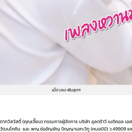
เน็ต เจเจ ฟินสุดๆ
าทวีสวัสดิ์ (คุณเจี๊ยบ) กรรมการผู้จัดการ บริษัท อุลตร้าวี เมดิคอล เอ
วัฒนโภคิน และ พญ.ช่ออัญชัญ ปัญญาเอกะวิทู (หมอบีบี) ว.49909 แพ