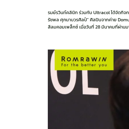
รมย์รวินท์คลินิก ร่วมกับ Ultracol ได้จัด
รัชพล ศุภนาบวรศิลป์” ศิลปินจากค่าย Domu
สีลมคอมเพล็กซ์ เมื่อวันที่ 28 มีนาคมที่ผ่าน