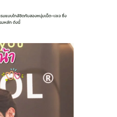
จกรรมแบบใกล้ชิดกับสองหนุ่มเน็ต–เจเจ ซึ่ง
หลัก ดังนี้