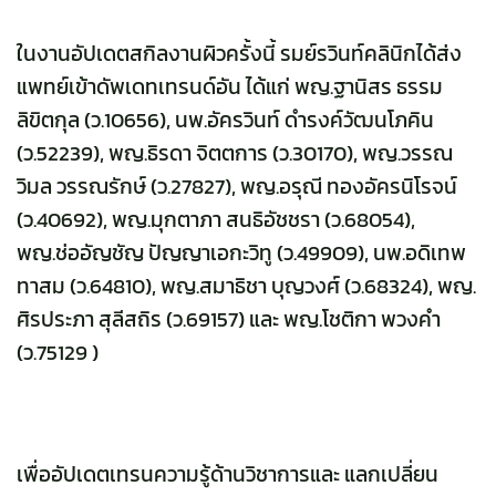
ในงานอัปเดตสกิลงานผิวครั้งนี้ รมย์รวินท์คลินิกได้ส่ง
แพทย์เข้าดัพเดทเทรนด์อัน ได้แก่ พญ.ฐานิสร ธรรม
ลิขิตกุล (ว.10656), นพ.อัครวินท์ ดำรงค์วัฒนโภคิน
(ว.52239), พญ.ธิรดา จิตตการ (ว.30170), พญ.วรรณ
วิมล วรรณรักษ์ (ว.27827), พญ.อรุณี ทองอัครนิโรจน์
(ว.40692), พญ.มุกตาภา สนธิอัชชรา (ว.68054),
พญ.ช่ออัญชัญ ปัญญาเอกะวิทู (ว.49909), นพ.อดิเทพ
ทาสม (ว.64810), พญ.สมาธิชา บุญวงศ์ (ว.68324), พญ.
ศิรประภา สุลีสถิร (ว.69157) และ พญ.โชติกา พวงคำ
(ว.75129 )
เพื่ออัปเดตเทรนความรู้ด้านวิชาการและ แลกเปลี่ยน