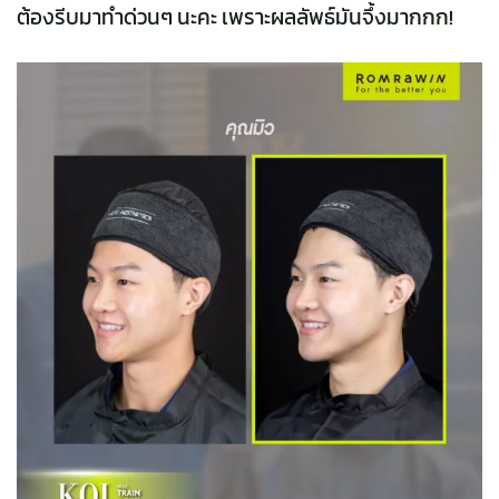
ต้องรีบมาทำด่วนๆ นะคะ เพราะผลลัพธ์มันจึ้งมากกก!