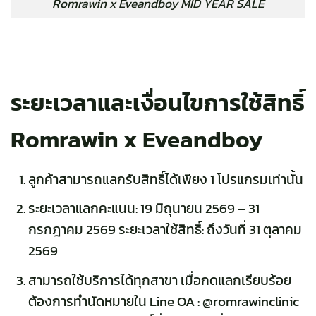
Romrawin x Eveandboy MID YEAR SALE
ระยะเวลาและเงื่อนไขการใช้สิทธิ์
Romrawin x Eveandboy
ลูกค้าสามารถแลกรับสิทธิ์ได้เพียง 1 โปรแกรมเท่านั้น
ระยะเวลาแลกคะแนน: 19 มิถุนายน 2569 – 31
กรกฎาคม 2569 ระยะเวลาใช้สิทธิ์: ถึงวันที่ 31 ตุลาคม
2569
สามารถใช้บริการได้ทุกสาขา เมื่อกดแลกเรียบร้อย
ต้องการทำนัดหมายใน Line OA : @romrawinclinic