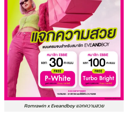
Romrawin x Eveandboy แจกความสวย