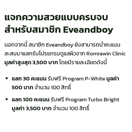
แจกความสวยแบบครบจบ
สำหรับสมาชิก Eveandboy
นอกจากนี้ สมาชิก Eveandboy ยังสามารถนำคะแนน
สะสมมาแลกรับโปรแกรมดูแลผิวจาก Romrawin Clinic
มูลค่าสูงสุด 3,500 บาท
โดยมีรายละเอียดดังนี้
แลก 30 คะแนน
รับฟรี Program P-White
มูลค่า
500 บาท
จำนวน 100 สิทธิ์
แลก 100 คะแนน
รับฟรี Program Turbo Bright
มูลค่า 3,500 บาท
จำนวน 100 สิทธิ์