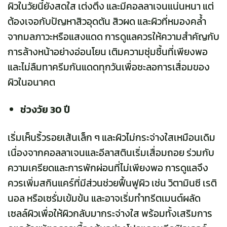
ผิวในวัยนี้ยังสดใส เต่งตึง และมีคอลลาเจนแน่นหนา แต่
ต้องเจอกับปัญหาสิวอุดตัน สิวผด และผิวที่หมองคล้ำ
จากมลภาวะหรือแสงแดด การดูแลควรให้ความสำคัญกับ
การล้างหน้าอย่างอ่อนโยน เติมความชุ่มชื้นที่เพียงพอ
และไม่ลืมทาครีมกันแดดทุกวันเพื่อชะลอการเสื่อมของ
ผิวในอนาคต
ช่วงวัย 30 ปี
เริ่มเห็นริ้วรอยเส้นเล็ก ๆ และผิวไม่กระจ่างใสเหมือนเดิม
เนื่องจากคอลลาเจนและอีลาสตินเริ่มเสื่อมถอย ร่วมกับ
ความเครียดและการพักผ่อนที่ไม่เพียงพอ การดูแลจึง
ควรเพิ่มสกินแคร์ที่มีส่วนช่วยฟื้นฟูผิว เช่น วิตามินซี เรติ
นอล หรือเซรั่มเข้มข้น และอาจเริ่มทำทรีตเมนต์ผลัด
เซลล์ผิวเพื่อให้ผิวกลับมากระจ่างใส พร้อมทั้งเสริมการ