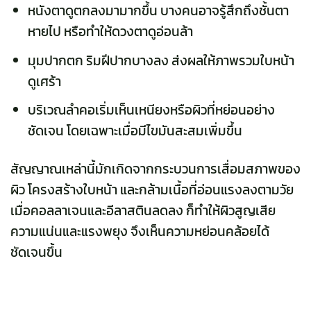
หนังตาดูตกลงมามากขึ้น บางคนอาจรู้สึกถึงชั้นตา
หายไป หรือทำให้ดวงตาดูอ่อนล้า
มุมปากตก ริมฝีปากบางลง ส่งผลให้ภาพรวมใบหน้า
ดูเศร้า
บริเวณลำคอเริ่มเห็นเหนียงหรือผิวที่หย่อนอย่าง
ชัดเจน โดยเฉพาะเมื่อมีไขมันสะสมเพิ่มขึ้น
สัญญาณเหล่านี้มักเกิดจากกระบวนการเสื่อมสภาพของ
ผิว โครงสร้างใบหน้า และกล้ามเนื้อที่อ่อนแรงลงตามวัย
เมื่อคอลลาเจนและอีลาสตินลดลง ก็ทำให้ผิวสูญเสีย
ความแน่นและแรงพยุง จึงเห็นความหย่อนคล้อยได้
ชัดเจนขึ้น