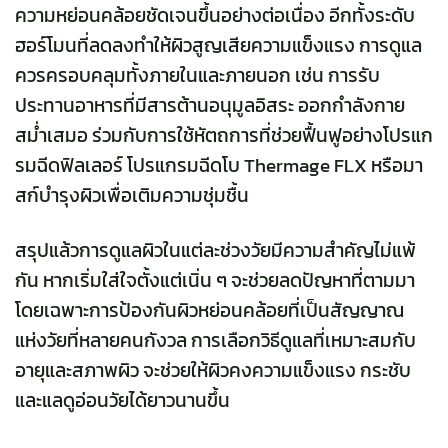
ความหย่อนคล้อยชัดเจนขึ้นอย่างต่อเนื่อง อีกทั้งระดับ
ฮอร์โมนที่ลดลงทำให้ผิวสูญเสียความแข็งแรง การดูแล
ควรครอบคลุมทั้งภายในและภายนอก เช่น การรับ
ประทานอาหารที่มีสารต้านอนุมูลอิสระ ออกกำลังกาย
สม่ำเสมอ ร่วมกับการใช้หัตถการที่ช่วยฟื้นฟูอย่างโปรแก
รมฉีดฟิลเลอร์ โปรแกรมฉีดโบ Thermage FLX หรือมา
สก์บำรุงผิวเพื่อเติมความชุ่มชื้น
สรุปแล้วการดูแลผิวในแต่ละช่วงวัยมีความสำคัญไม่แพ้
กัน หากเริ่มใส่ใจตั้งแต่เนิ่น ๆ จะช่วยลดปัญหาที่ตามมา
โดยเฉพาะการป้องกันผิวหย่อนคล้อยที่เป็นสัญญาณ
แห่งวัยที่หลายคนกังวล การเลือกวิธีดูแลที่เหมาะสมกับ
อายุและสภาพผิว จะช่วยให้ผิวคงความแข็งแรง กระชับ
และแลดูอ่อนวัยได้ยาวนานขึ้น