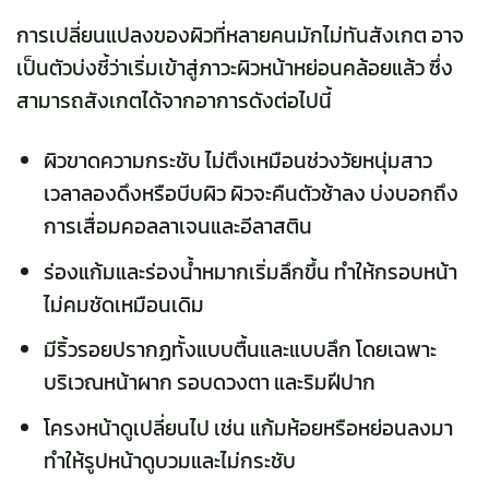
การเปลี่ยนแปลงของผิวที่หลายคนมักไม่ทันสังเกต อาจ
เป็นตัวบ่งชี้ว่าเริ่มเข้าสู่ภาวะผิวหน้าหย่อนคล้อยแล้ว ซึ่ง
สามารถสังเกตได้จากอาการดังต่อไปนี้
ผิวขาดความกระชับ ไม่ตึงเหมือนช่วงวัยหนุ่มสาว
เวลาลองดึงหรือบีบผิว ผิวจะคืนตัวช้าลง บ่งบอกถึง
การเสื่อมคอลลาเจนและอีลาสติน
ร่องแก้มและร่องน้ำหมากเริ่มลึกขึ้น ทำให้กรอบหน้า
ไม่คมชัดเหมือนเดิม
มีริ้วรอยปรากฏทั้งแบบตื้นและแบบลึก โดยเฉพาะ
บริเวณหน้าผาก รอบดวงตา และริมฝีปาก
โครงหน้าดูเปลี่ยนไป เช่น แก้มห้อยหรือหย่อนลงมา
ทำให้รูปหน้าดูบวมและไม่กระชับ