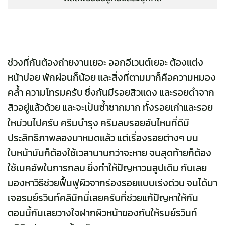
ช่วงที่กันต้องถ่ายงานเยอะ ออกอีเวนต์เยอะ ต้องแต่ง
หน้าบ่อย พักผ่อนก็น้อย และสิ่งที่ตามมาก็คือความหมอง
คล้ำ ความโทรมครับ ซึ่งกันมีรอยสิวแดง และรอยดำจาก
สิวอยู่แล้วด้วย และจะเป็นซ้ำซากมาก ทั้งรอยเก่าและรอย
ใหม่วนไปครับ ครีมบำรุง ครีมลบรอยอันไหนที่ดีมี
ประสิทธิภาพลองมาหมดแล้ว แต่เรื่องรอยต่างๆ บน
ใบหน้ามันก็ต้องใช้เวลานานกว่าจะหาย จนสุดท้ายก็ต้อง
ใช้เมคอัพในการกลบ ยิ่งทำให้ปัญหาวนลูปเดิม กันเลย
มองหาวิธีช่วยฟื้นฟูผิวจากร่องรอยแบบเร่งด่วน จนได้มา
เจอรมย์รวินท์คลินิกนี่เลยครับที่ช่วยแก้ปัญหาให้กัน
ตอนนี้กันเลยวางใจฝากผิวหน้าของกันให้รมย์รวินท์