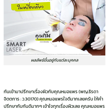
ผลลัพธ์ขึ้นอยู่กับแต่ละบุคคล
กันเข้ามาปรึกษาเรื่องผิวกับคุณหมอแพร (พญ.ธิรดา
จิตตการ : ว.30170) คุณหมอแพรใจดีมากเลยครับ ให้คำ
ปรึกษากับกันดีมากๆ เข้าใจทุกเรื่องผิวเลย คุณหมอแพร