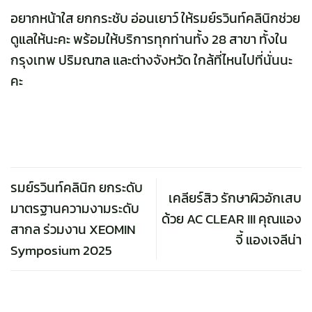
อยากหน้าใส ยกกระชับ อ่อนเยาว์ ให้
รมย์รวินท์คลินิก
ช่วย
ดูแลให้นะคะ พร้อมให้บริการทุกท่านทั้ง 28 สาขา ทั้งใน
กรุงเทพ ปริมณฑล และต่างจังหวัด ใกล้ที่ไหนไปที่นั่นนะ
คะ
รมย์รวินท์คลินิก ยกระดับ
เคลียร์สิว รักษาผิวอักเสบ
มาตรฐานความงามระดับ
ด้วย AC CLEAR III คุณแอง
สากล ร่วมงาน XEOMIN
จี้ แองเจลีน่า
Symposium 2025