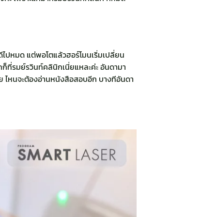
ก็ดีไปหมด แต่พอโตแล้วฮอร์โมนเริ่มเปลี่ยน
ก็ที่รมย์รวินท์คลินิกเนี่ยแหละค่ะ อันดามา
วย ไหนจะต้องอ่านหนังสือสอบอีก บางทีอันดา