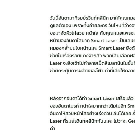
วันนี้อันดามาที่รมย์รวินท์คลินิก มาให้คุณห
ดูแลตัวเอง เพราะทั้งถ่ายละคร วันไหนที่ว่
ขอมาจัดผิวให้สวย หน้าใส กับคุณหมอแพรซะห
หน้าของอันดาใสมาก Smart Laser เป็นเลเซอ
หมองคล้ำบนใบหน้านะคะ Smart Laser ยิงด้วย
ช่วยในเรื่องรอยแดงจากสิว พวกเส้นเลือดฝ
Laser จะยิงเข้าไปทำลายเม็ดสีเมลานินในชั
ช่วยกระตุ้นการผลัดเซลล์ผิวเก่าที่เสียให้กล
หลังจากอันดาได้ทำ Smart Laser เสร็จแล้ว ผ
ของอันดาไบรท์ หน้าใสมากกว่าเดิมไปอีก Smar
อันดาให้สวยหน้าใสอย่างเร่งด่วน ลืมได้เลย
Laser ที่รมย์รวินท์คลินิกกันนะคะ ไม่ว่าจะ
ค่า