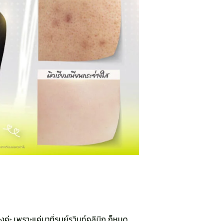
งค่ะ เพราะแค่มาที่รมย์รวินท์คลินิก ก็หมด