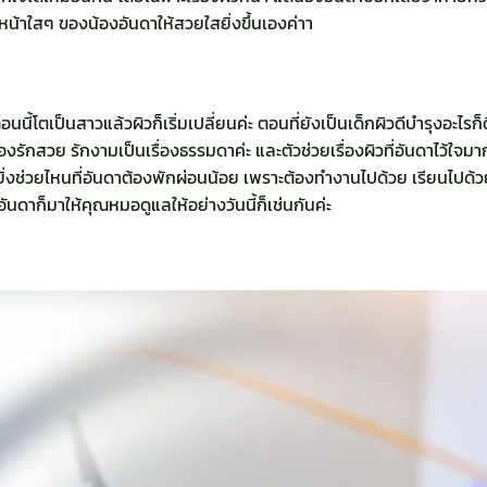
วหน้าใสๆ ของน้องอันดาให้สวยใสยิ่งขึ้นเองค่าา
นี้โตเป็นสาวแล้วผิวก็เริ่มเปลี่ยนค่ะ ตอนที่ยังเป็นเด็กผิวดีบำรุงอะไร
องรักสวย รักงามเป็นเรื่องธรรมดาค่ะ และตัวช่วยเรื่องผิวที่อันดาไว้ใจมาก
ิ่งช่วยไหนที่อันดาต้องพักผ่อนน้อย เพราะต้องทำงานไปด้วย เรียนไปด้
นดาก็มาให้คุณหมอดูแลให้อย่างวันนี้ก็เช่นกันค่ะ