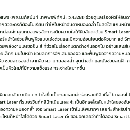
มอแพร (พญ.นภัสนันท์ เทพพรพิทักษ์ : ว.43281) ช่วยดูแลเรื่องผิวให้อันดา
างจากคิวละครก็ต้องไปเรียน ทำให้ใบหน้าอันดาหมองคล้ำ ไม่สดใส แถมหน้า
น่อยค่ะ คุณหมอแพรจัดการเติมความใสให้ผิวอันดาด้วย Smart Laser ต
ร์หน้าใสช่วยฟื้นฟูผิวแบบเร่งด่วนและมีความอ่อนโยนต่อผิวมาก แต่ S
พลังงานเลเซอร์ 2 สี ที่ช่วยในเรื่องที่แตกต่างกันออกไป อย่างแสงส
อยเล็กๆ บนใบหน้า ช่วยลดการอักเสบของผิว และฟื้นฟูผิวจากความหมอง
้นผิว ช่วยลดรอยดำจากสิว ความหมองคล้ำ จุดด่างดำ และยังช่วยลดฝ้า 
ายเป็นผิวใหม่ที่มีความแข็งแรง กระจ่างใสมากขึ้น
ิวของอันดาเนียน หน้าใสขึ้นเป็นกองเลยค่ะ ร่องรอยที่สิวทิ้งไว้จางลง
t Laser ที่รมย์รวินท์คลินิกเนี่ยแหละค่ะ เป็นอีกเคล็ดลับหน้าใสของอ
เรื่องความหมองคล้ำ เจอ Smart Laser เข้าไปเลิฟมากๆ เลยค่ะ สำหรับ
 Gen ไหนก็หน้าใสได้ด้วย Smart Laser ค่ะ ขอบอกเลยว่าถ้าได้ลอง Smart