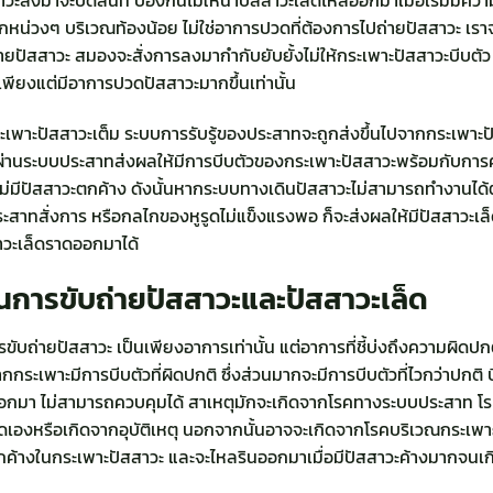
ึกหน่วงๆ บริเวณท้องน้อย ไม่ใช่อาการปวดที่ต้องการไปถ่ายปัสสาวะ เราจะ
ายปัสสาวะ สมองจะสั่งการลงมากำกับยับยั้งไม่ให้กระเพาะปัสสาวะบีบตัว รว
เพียงแต่มีอาการปวดปัสสาวะมากขึ้นเท่านั้น
อกระเพาะปัสสาวะเต็ม ระบบการรับรู้ของประสาทจะถูกส่งขึ้นไปจากกระเพ
่านระบบประสาทส่งผลให้มีการบีบตัวของกระเพาะปัสสาวะพร้อมกับการ
่มีปัสสาวะตกค้าง ดังนั้นหากระบบทางเดินปัสสาวะไม่สามารถทำงานได้
าทสั่งการ หรือกลไกของหูรูดไม่แข็งแรงพอ ก็จะส่งผลให้มีปัสสาวะเล็
าวะเล็ดราดออกมาได้
นการขับถ่ายปัสสาวะและ
ปัสสาวะเล็ด
ขับถ่ายปัสสาวะ เป็นเพียงอาการเท่านั้น แต่อาการที่ชี้บ่งถึงความผิด
ากกระเพาะมีการบีบตัวที่ผิดปกติ ซึ่งส่วนมากจะมีการบีบตัวที่ไวกว่าปกติ
าดออกมา ไม่สามารถควบคุมได้ สาเหตุมักจะเกิดจากโรคทางระบบประสาท โร
กิดเองหรือเกิดจากอุบัติเหตุ นอกจากนั้นอาจจะเกิดจากโรคบริเวณกระเพา
กค้างในกระเพาะปัสสาวะ และจะไหลรินออกมาเมื่อมีปัสสาวะค้างมากจนเกินก