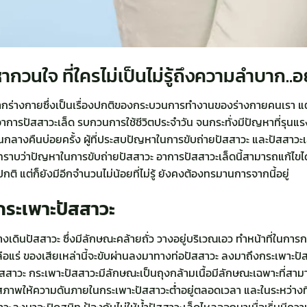
วนใจ ที่ใครไม่เป็นไม่รู้ถึงความลำบาก..อย
กร่างกายซึ่งเป็นเรื่องปกติของกระบวนการทำงานของร่างกายคนเรา แต่
อาการปัสสาวะเล็ด รบกวนการใช้ชีวิตประจำวัน จนกระทั่งมีปัญหาที่รุนแ
กลางคืนบ่อยครั้ง ผู้ที่ประสบปัญหาในการขับถ่ายปัสสาวะ และปัสสาวะเ
และทราบว่าปัญหาในการขับถ่ายปัสสาวะ อาการปัสสาวะเล็ดนี้สามารถแก้ไ
ติ แต่ก็ยังมีอีกจำนวนไม่น้อยที่ไม่รู้ ยังคงต้องทรมานการจากนี้อยู่
ระเพาะปัสสาวะ
ดินปัสสาวะ ซึ่งมีลักษณะคล้ายถั่ว วางอยู่บริเวณเอว ทำหน้าที่ในการ
ลือแร่ ของเสียเหล่านี้จะขับผ่านลงมาทางท่อปัสสาวะ ลงมาถึงกระเพาะป
ัสสาวะ กระเพาะปัสสาวะมีลักษณะเป็นถุงกล้ามเนื้อมีลักษณะเฉพาะที่สามาร
าพให้ความดันภายในกระเพาะปัสสาวะต่ำอยู่ตลอดเวลา และในระหว่างที่ก
สาวะลงมาจะปิดสนิท ป้องกันไม่ให้น้ำปัสสาวะเล็ดไหลออกมาเมื่อเริ่มมีคว