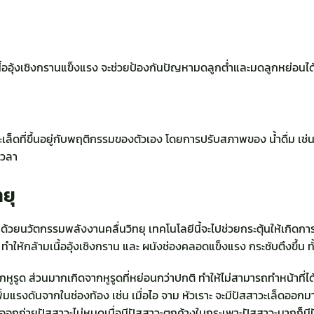
้ออุ้งเชิงกรานแข็งแรง จะช่วยป้องกันปัญหามดลูกต่ำและมดลูกหย่อนได้อ
ล็ดที่ขึ้นอยู่กับพฤติกรรมของตัวเอง โดยการปรับสภาพของ น้ำดื่ม เช่
เวลา
ยุ
ด้วยนวัตกรรมพลังงานคลื่นวิทยุ เทคโนโลยีนี้จะไปช่วยกระตุ้นให้เกิดก
 ทำให้กล้ามเนื้ออุ้งเชิงกราน และ ผนังช่องคลอดแข็งแรง กระชับตึงขึ
ูรูด ส่วนมากเกิดจากหูรูดที่หย่อนกว่าปกติ ทำให้ไม่สามารถทำหน้าที่ได้
แรงดันจากในช่องท้อง เช่น เมื่อไอ จาม หัวเราะ จะมีปัสสาวะเล็ดออกมา 
่ออกถ่ายปัสสาวะไม่หมดเมื่อมีปัสสาวะตกค้างในกระเพาะปัสสาวะมากก็มี