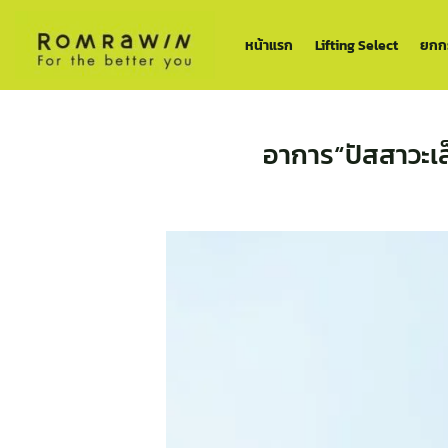
ข้าม
ไป
หน้าแรก
Lifting Select
ยกกร
ยัง
เนื้อหา
อาการ“ปัสสาวะเล็