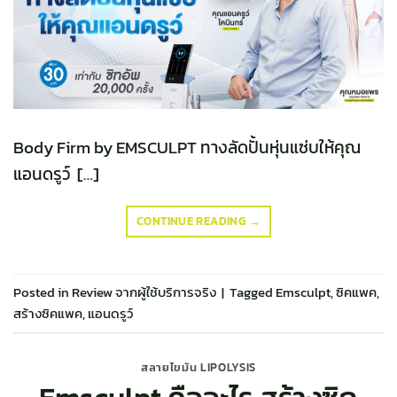
Body Firm by EMSCULPT ทางลัดปั้นหุ่นแซ่บให้คุณ
แอนดรูว์ […]
CONTINUE READING
→
Posted in
Review จากผู้ใช้บริการจริง
|
Tagged
Emsculpt
,
ซิคแพค
,
สร้างซิคแพค
,
แอนดรูว์
สลายไขมัน LIPOLYSIS