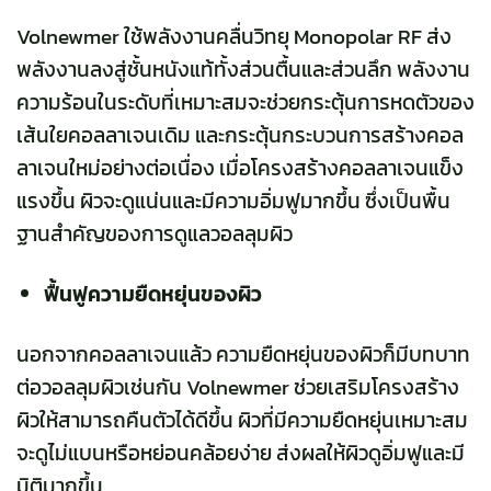
Volnewmer ใช้พลังงานคลื่นวิทยุ Monopolar RF ส่ง
พลังงานลงสู่ชั้นหนังแท้ทั้งส่วนตื้นและส่วนลึก พลังงาน
ความร้อนในระดับที่เหมาะสมจะช่วยกระตุ้นการหดตัวของ
เส้นใยคอลลาเจนเดิม และกระตุ้นกระบวนการสร้างคอล
ลาเจนใหม่อย่างต่อเนื่อง เมื่อโครงสร้างคอลลาเจนแข็ง
แรงขึ้น ผิวจะดูแน่นและมีความอิ่มฟูมากขึ้น ซึ่งเป็นพื้น
ฐานสำคัญของการดูแลวอลลุมผิว
ฟื้นฟูความยืดหยุ่นของผิว
นอกจากคอลลาเจนแล้ว ความยืดหยุ่นของผิวก็มีบทบาท
ต่อวอลลุมผิวเช่นกัน Volnewmer ช่วยเสริมโครงสร้าง
ผิวให้สามารถคืนตัวได้ดีขึ้น ผิวที่มีความยืดหยุ่นเหมาะสม
จะดูไม่แบนหรือหย่อนคล้อยง่าย ส่งผลให้ผิวดูอิ่มฟูและมี
มิติมากขึ้น