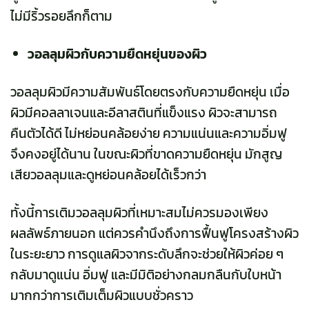
ไม่มีริ้วรอยลึกก็ตาม
วอลลุมผิวกับความยืดหยุ่นของผิว
วอลลุมผิวมีความสัมพันธ์โดยตรงกับความยืดหยุ่น เมื่อ
ผิวมีคอลลาเจนและอีลาสตินที่แข็งแรง ผิวจะสามารถ
คืนตัวได้ดี ไม่หย่อนคล้อยง่าย ความแน่นและความอิ่มฟู
จึงคงอยู่ได้นาน ในขณะผิวที่ขาดความยืดหยุ่น มักสูญ
เสียวอลลุมและดูหย่อนคล้อยได้เร็วกว่า
ทั้งนี้การเติมวอลลุมผิวที่เหมาะสมไม่ควรมองเพียง
ผลลัพธ์ภายนอก แต่ควรคำนึงถึงการฟื้นฟูโครงสร้างผิว
ในระยะยาว การดูแลผิวจากระดับลึกจะช่วยให้ผิวค่อย ๆ
กลับมาดูแน่น อิ่มฟู และมีมิติอย่างกลมกลืนกับใบหน้า
มากกว่าการเติมเต็มผิวแบบชั่วคราว