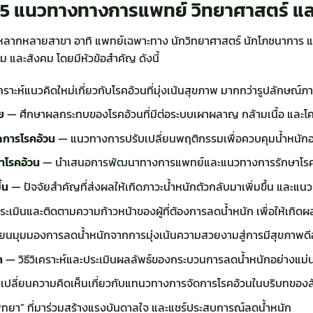
25
แนวทางทางการแพทย์ วิทยาศาสตร์ แ
กหลากหลายสาขา อาทิ แพทย์เฉพาะทาง นักวิทยาศาสตร์ นักโภชนาการ และน
รม และสังคม โดยมีหัวข้อสำคัญ ดังนี้
คราะห์แนวคิดใหม่เกี่ยวกับโรคอ้วนที่มุ่งเน้นสุขภาพ มากกว่ารูปลักษ
ย
— ศึกษาผลกระทบของโรคอ้วนที่มีต่อระบบเผาผลาญ กล้ามเนื้อ และโ
ดการโรคอ้วน
— แนวทางการปรับเปลี่ยนพฤติกรรมเพื่อควบคุมน้ำหนักอย
าโรคอ้วน
— นำเสนอการพัฒนาทางการแพทย์และแนวทางการรักษาโรคอ้
้น
— ปัจจัยสำคัญที่ส่งผลให้เกิดภาวะน้ำหนักตัวกลับมาเพิ่มขึ้น และแนว
ะเมินและติดตามความก้าวหน้าของผู้ที่ต้องการลดน้ำหนัก เพื่อให้เกิดผลลั
่ยนมุมมองการลดน้ำหนักจากการมุ่งเน้นความสวยงามสู่การมีสุขภาพดีอ
ก
— วิธีวิเคราะห์และประเมินผลลัพธ์ของกระบวนการลดน้ำหนักอย่างแม่
ปลี่ยนความคิดเห็นเกี่ยวกับแทนวทางการจัดการโรคอ้วนในบริบทของสั
 พิทยา” ที่มาร่วมสร้างแรงบันดาลใจ และแชร์ประสบการณ์ลดน้ำหนัก