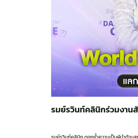
รมย์รวินท์คลินิกร่วมงา
รมย์รวินท์คลินิก ตอกย้ำความเป็นผู้นำด้