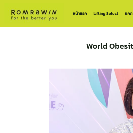
ข้าม
ไป
หน้าแรก
Lifting Select
ยกกร
ยัง
เนื้อหา
World Obesity