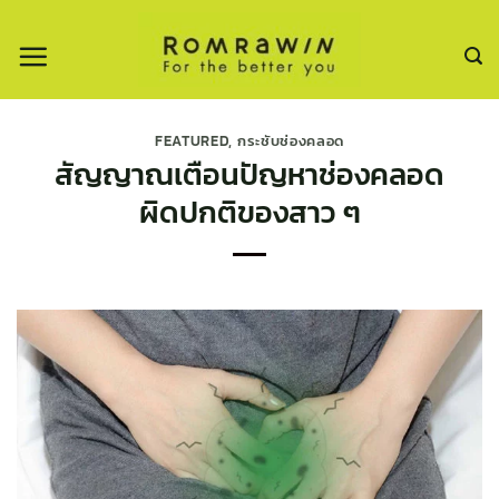
ข้าม
ไป
ยัง
เนื้อหา
FEATURED
,
กระชับช่องคลอด
สัญญาณเตือนปัญหาช่องคลอด
ผิดปกติของสาว ๆ