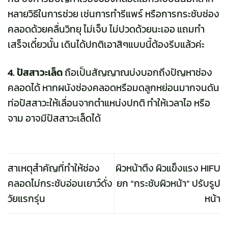
หลายวิธีในการช่วย เช่นการทำ
รีแพร์
หรือการกระชับช่อง
คลอดด้วยคลื่นวิทยุ ไม่เจ็บ ไม่ปวดด้วยนะเออ แถมทำ
เสร็จเดี๋ยวนั้น เดินได้ปกติเอาสิๆแบบนี้ต้องรีบแล้วค่ะ
4. ปัสสาวะเล็ด
ถือเป็นสัญญาณบ่งบอกถึงปัญหาช่อง
คลอดได้ หากผนังช่องคลอดหรือมดลูกหย่อนมากจนดัน
ท่อปัสสาวะให้เลื่อนจากตำแหน่งปกติ ทำให้เวลาไอ หรือ
จาม อาจมีปัสสาวะเล็ดได้
สาเหตุสำคัญที่ทำให้ช่อง
ผิวหน้าตึง ผิวแข็งแรง HIFU
คลอดไม่กระชับอ่อนเยาว์ดั่ง
ยก “กระชับผิวหน้า” ปรับรูป
วัยแรกรุ่น
หน้า