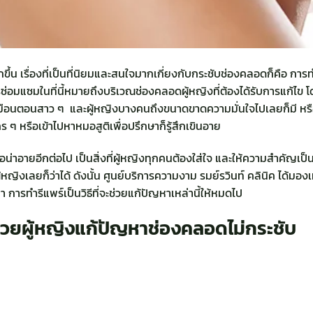
ึ้น เรื่องที่เป็นที่นิยมและสนใจมากเกี่ยงกับกระชับช่องคลอดก็คือ การ
อมแซมในที่นี้หมายถึงบริเวณช่องคลอดผู้หญิงที่ต้องได้รับการแก้ไข โด
เหมือนตอนสาว ๆ และผู้หญิงบางคนถึงขนาดขาดความมั่นใจไปเลยก็มี หรือ
คร ๆ หรือเข้าไปหาหมอสูติเพื่อปรึกษาก็รู้สึกเขินอาย
เรื่อน่าอายอีกต่อไป เป็นสิ่งที่ผู้หญิงทุกคนต้องใส่ใจ และให้ความสำคัญเป
งผู้หญิงเลยก็ว่าได้ ดังนั้น ศูนย์บริการความงาม รมย์รวินท์ คลินิค ได้มอง
 การทำรีแพร์เป็นวิธีที่จะช่วยแก้ปัญหาเหล่านี้ให้หมดไป
ช่วยผู้หญิงแก้ปัญหาช่องคลอดไม่กระชับ