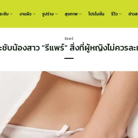
ะชับ
งานผิว
รูปร่าง
สุขภาพ
โปรโมชั่น
รีวิว
ข่าวส
รีแพร์
ชับน้องสาว “รีแพร์” สิ่งที่ผู้หญิงไม่ควรล