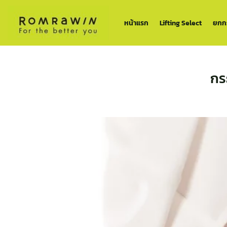
ข้าม
ไป
หน้าแรก
Lifting Select
ยกกร
ยัง
เนื้อหา
กระ